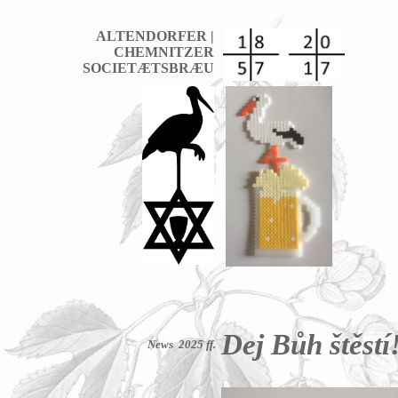
ALTENDORFER |
CHEMNITZER
SOCIETÆTSBR
Æ
U
Dej Bůh štěstí
News 2025 ff.